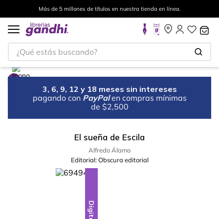
Más de 5 millones de títulos en nuestra tienda en línea.
¿Qué estás buscando?
3, 6, 9, 12 y 18 meses sin intereses
pagando con
PayPal
en compras mínimas
de $2,500
El sueña de Escila
Alfredo Álamo
Editorial:
Obscura editorial
Digital