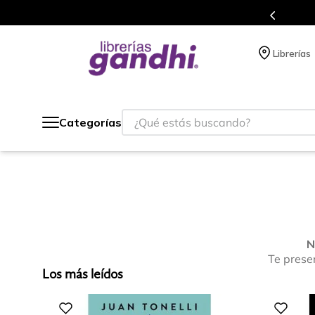
s en el que acumulas puntos en cada compra.
Librerías
¿Qué estás buscando?
Categorías
N
Te prese
Los más leídos