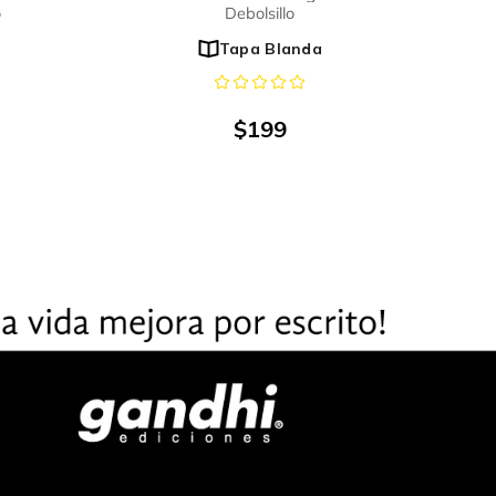
o
Debolsillo
Tapa Blanda
$
199