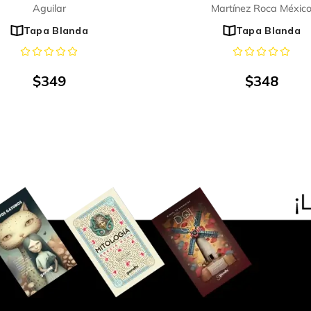
Aguilar
Martínez Roca Méxic
Tapa Blanda
Tapa Blanda
$
349
$
348