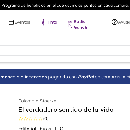
puntos en cada compra.
Más de 5 millon
Radio
Eventos
Tinta
Ayud
Gandhi
18 meses sin intereses
pagando con
PayPal
en compras mín
Colombia Stoerkel
El verdadero sentido de la vida
(
0
)
Editorial:
ibukku, LLC