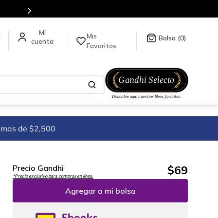
es de títulos en nuestra tienda en línea.
Mis
a
0
Favoritos
imas de $2,500
$
69
Precio Gandhi
*Precio exclusivo para compras en línea.
Agregar a mi bolsa