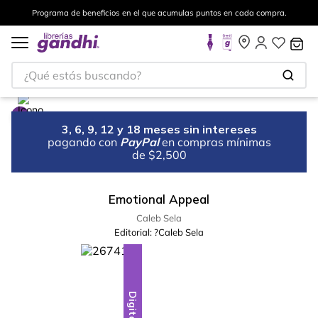
Programa de beneficios en el que acumulas puntos en cada compra.
¿Qué estás buscando?
3, 6, 9, 12 y 18 meses sin intereses
pagando con
PayPal
en compras mínimas
de $2,500
Emotional Appeal
Caleb Sela
Editorial:
?Caleb Sela
Digital