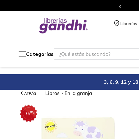
o México.
Programa de benefi
Librerías
¿Qué estás buscando?
Categorías
3, 6, 9, 12 y 
Libros
En la granja
ATRÁS
%
74
-