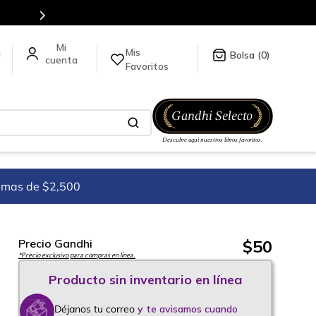
Más de 5 millones de títulos en nuestra tienda en línea.
Mis
a
0
Favoritos
imas de $2,500
$
50
Precio Gandhi
*Precio exclusivo para compras en línea.
Déjanos tu correo
y te avisamos cuando