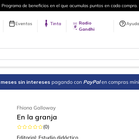
cios en el que acumulas puntos en cada compra.
Radio
Eventos
Tinta
Ayud
Gandhi
18 meses sin intereses
pagando con
PayPal
en compras mín
Fhiona Galloway
En la granja
(
0
)
Editorial:
Estudio didáctico