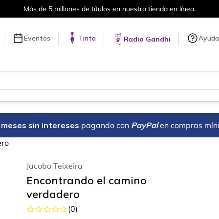
Más de 5 millones de títulos en nuestra tienda en línea.
Eventos
Tinta
Ayuda
Radio Gandhi
18 meses sin intereses
pagando con
PayPal
en compras mín
ero
Jacobo Teixeira
Encontrando el camino
verdadero
(
0
)