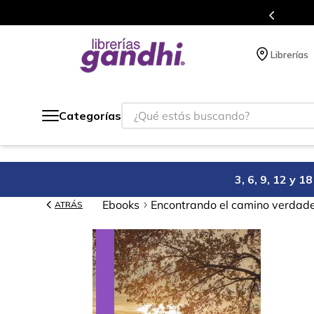
s en el que acumulas puntos en cada compra.
Librerías
¿Qué estás buscando?
Categorías
3, 6, 9, 12 y 
Ebooks
Encontrando el camino verdad
ATRÁS