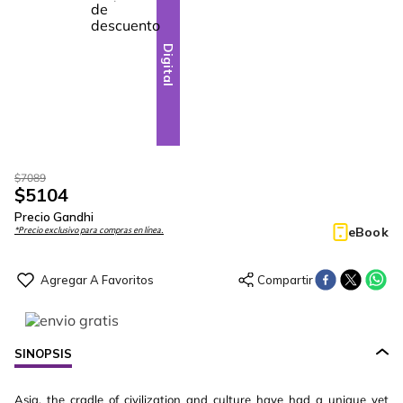
28
-
Digital
$
7089
$
5104
Precio Gandhi
eBook
*Precio exclusivo para compras en línea.
SINOPSIS
Asia, the cradle of civilization and culture have had a unique yet