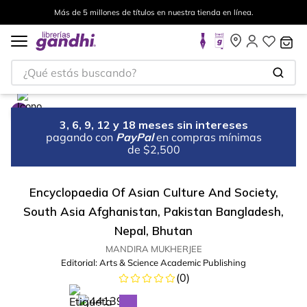
Más de 5 millones de títulos en nuestra tienda en línea.
¿Qué estás buscando?
3, 6, 9, 12 y 18 meses sin intereses
pagando con
PayPal
en compras mínimas
de $2,500
Encyclopaedia Of Asian Culture And Society,
South Asia Afghanistan, Pakistan Bangladesh,
Nepal, Bhutan
MANDIRA MUKHERJEE
Editorial:
Arts & Science Academic Publishing
(
0
)
%