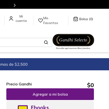
Más de 5 millones de títulos en nuestra tienda en línea.
Mis
a
0
Favoritos
imas de $2,500
$
0
Precio Gandhi
Agregar a mi bolsa