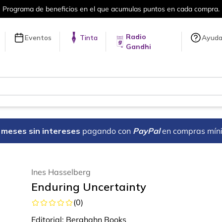
el que acumulas puntos en cada compra.
Radio
Eventos
Tinta
Ayud
Gandhi
18 meses sin intereses
pagando con
PayPal
en compras mín
Ines Hasselberg
Enduring Uncertainty
(
0
)
Editorial:
Berghahn Books