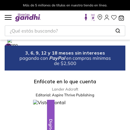
Más de 5 millones de títulos en nuestra tienda en línea.
¿Qué estás buscando?
3, 6, 9, 12 y 18 meses sin intereses
pagando con
PayPal
en compras mínimas
de $2,500
Enfócate en lo que cuenta
Lander Adcroft
Editorial:
Aspire Thrive Publishing
Digital