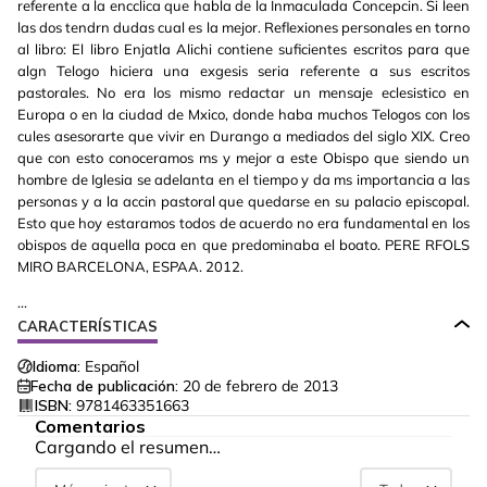
referente a la encclica que habla de la Inmaculada Concepcin. Si leen
las dos tendrn dudas cual es la mejor. Reflexiones personales en torno
al libro: El libro Enjatla Alichi contiene suficientes escritos para que
algn Telogo hiciera una exgesis seria referente a sus escritos
pastorales. No era los mismo redactar un mensaje eclesistico en
Europa o en la ciudad de Mxico, donde haba muchos Telogos con los
cules asesorarte que vivir en Durango a mediados del siglo XIX. Creo
que con esto conoceramos ms y mejor a este Obispo que siendo un
hombre de Iglesia se adelanta en el tiempo y da ms importancia a las
personas y a la accin pastoral que quedarse en su palacio episcopal.
Esto que hoy estaramos todos de acuerdo no era fundamental en los
obispos de aquella poca en que predominaba el boato. PERE RFOLS
MIRO BARCELONA, ESPAA. 2012.
...
CARACTERÍSTICAS
Idioma:
Español
Fecha de publicación:
20 de febrero de 2013
ISBN:
9781463351663
Comentarios
Cargando el resumen…