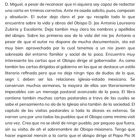
D. Miguel, a pesar de reconocer que ni siquiera soy capaz de redactar
una carta en trminos correctos. Ante mi osada solicito, pues, compasin
y absolucin. El autor deja claro el por qu recopila todo lo que
encuentra sobre la vida y obras del Obispo D. Jos Antonio Laureano
Zubiria y Escalante. Deja tambin muy claro los nombres y apellidos
del obispo. Sobre los primeros aos de la vida del nio Jos Antonio a
pesar de que el autor no dispone de mucha documentacin, sta est
muy bien aprovechada por lo cual tenemos a un nio joven que
sobresala del entorno familiar y social de la poca. Encuentro muy
interesante las cartas que el Obispo dirige al gobernador. As como
tambin las cartas dirigidas al gobierno en las que se destaca un estilo
literario refinado pero que no deja ningn tipo de dudas de lo que,
segn l, deben ser las relaciones iglesia-estado mexicano. Se
conservan muchos sermones, la mayora de ellos son literariamente
impecables con un mensaje pastoral avanzado de la poca. El libro
contiene tambin muchas cartas pastorales a travs de las cuales se
sabe el pensamiento no slo de la Iglesia sino tambin de la sociedad. El
captulo de las visitas pastorales a toda la dicesis es extenso. Se
narran uno por uno todos los pueblos que el Obispo como mnimo visit
una vez. Creo que no se olvid de ningn pueblo, por pequeo que fuera,
sin su visita, de ah el sobrenombre de Obispo misionero. Tengo que
hacer especial mencin a la carta que el obispo dirige al Papa Pio IX