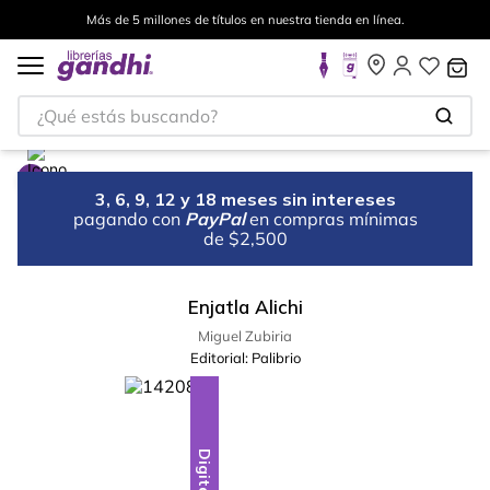
Más de 5 millones de títulos en nuestra tienda en línea.
¿Qué estás buscando?
3, 6, 9, 12 y 18 meses sin intereses
pagando con
PayPal
en compras mínimas
de $2,500
Enjatla Alichi
Miguel Zubiria
Editorial:
Palibrio
Digital