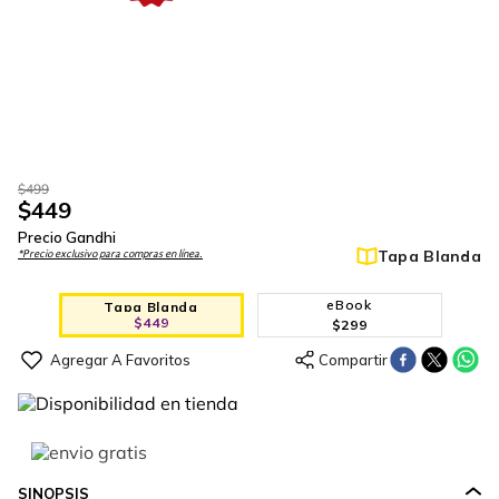
$
499
$
449
Precio Gandhi
Tapa Blanda
*Precio exclusivo para compras en línea.
eBook
Tapa Blanda
$
449
$
299
SINOPSIS