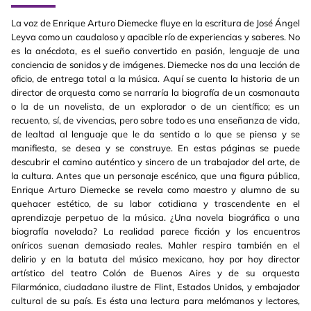
La voz de Enrique Arturo Diemecke fluye en la escritura de José Ángel
Leyva como un caudaloso y apacible río de experiencias y saberes. No
es la anécdota, es el sueño convertido en pasión, lenguaje de una
conciencia de sonidos y de imágenes. Diemecke nos da una lección de
oficio, de entrega total a la música. Aquí se cuenta la historia de un
director de orquesta como se narraría la biografía de un cosmonauta
o la de un novelista, de un explorador o de un científico; es un
recuento, sí, de vivencias, pero sobre todo es una enseñanza de vida,
de lealtad al lenguaje que le da sentido a lo que se piensa y se
manifiesta, se desea y se construye. En estas páginas se puede
descubrir el camino auténtico y sincero de un trabajador del arte, de
la cultura. Antes que un personaje escénico, que una figura pública,
Enrique Arturo Diemecke se revela como maestro y alumno de su
quehacer estético, de su labor cotidiana y trascendente en el
aprendizaje perpetuo de la música. ¿Una novela biográfica o una
biografía novelada? La realidad parece ficción y los encuentros
oníricos suenan demasiado reales. Mahler respira también en el
delirio y en la batuta del músico mexicano, hoy por hoy director
artístico del teatro Colón de Buenos Aires y de su orquesta
Filarmónica, ciudadano ilustre de Flint, Estados Unidos, y embajador
cultural de su país. Es ésta una lectura para melómanos y lectores,