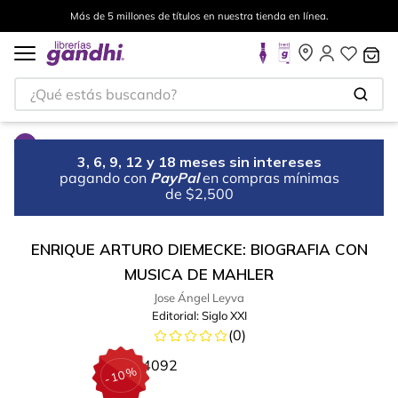
Más de 5 millones de títulos en nuestra tienda en línea.
¿Qué estás buscando?
3, 6, 9, 12 y 18 meses sin intereses
pagando con
PayPal
en compras mínimas
de $2,500
ENRIQUE ARTURO DIEMECKE: BIOGRAFIA CON
MUSICA DE MAHLER
Jose Ángel Leyva
Editorial:
Siglo XXI
(
0
)
%
10
-