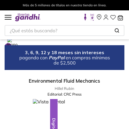
Más de 5 millones de títulos en nuestra tienda en línea.
¿Qué estás buscando?
3, 6, 9, 12 y 18 meses sin intereses
pagando con
PayPal
en compras mínimas
de $2,500
Environmental Fluid Mechanics
Hillel Rubin
Editorial:
CRC Press
Digital