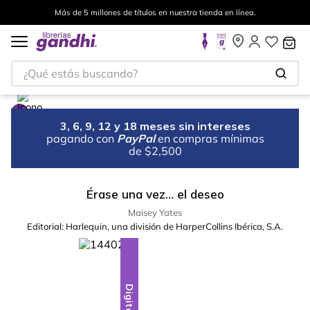
Más de 5 millones de títulos en nuestra tienda en línea.
¿Qué estás buscando?
3, 6, 9, 12 y 18 meses sin intereses
pagando con
PayPal
en compras mínimas
de $2,500
Érase una vez… el deseo
Maisey Yates
Editorial:
Harlequin, una división de HarperCollins Ibérica, S.A.
Digital