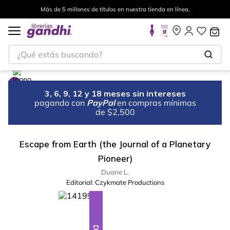
Más de 5 millones de títulos en nuestra tienda en línea.
¿Qué estás buscando?
3, 6, 9, 12 y 18 meses sin intereses
pagando con
PayPal
en compras mínimas
de $2,500
Escape from Earth (the Journal of a Planetary
Pioneer)
Duane L.
Editorial:
Czykmate Productions