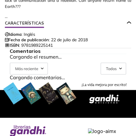
lack of communication and a rebellion. Can anyone return home to
Earth???
...
CARACTERÍSTICAS
Idioma:
Inglés
Fecha de publicación:
22 de julio de 2018
ISBN:
9781989225141
Comentarios
Cargando el resumen…
Más reciente
Todos
Cargando comentarios…