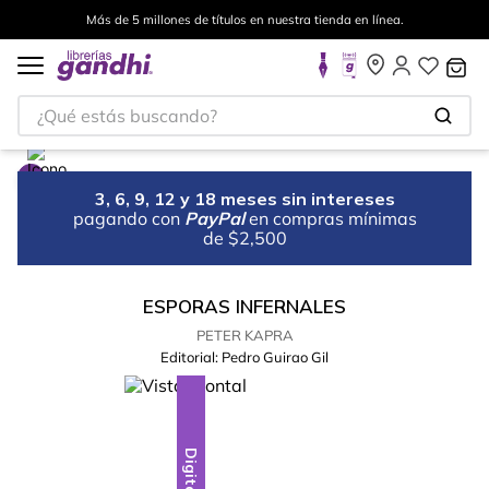
Más de 5 millones de títulos en nuestra tienda en línea.
¿Qué estás buscando?
3, 6, 9, 12 y 18 meses sin intereses
pagando con
PayPal
en compras mínimas
de $2,500
ESPORAS INFERNALES
PETER KAPRA
Editorial:
Pedro Guirao Gil
Digital