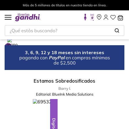
Más de 5 millones de títulos en nuestra tienda en línea.
¿Qué estás buscando?
3, 6, 9, 12 y 18 meses sin intereses
pagando con
PayPal
en compras mínimas
de $2,500
Estamos Sobredosificados
Barry I.
Editorial:
BlueInk Media Solutions
Digital