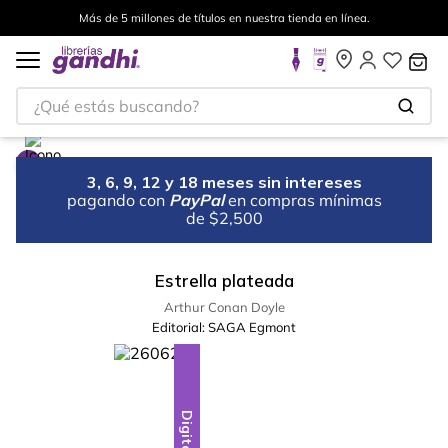
Más de 5 millones de títulos en nuestra tienda en línea.
¿Qué estás buscando?
3, 6, 9, 12 y 18 meses sin intereses
pagando con
PayPal
en compras mínimas
de $2,500
Estrella plateada
Arthur Conan Doyle
Editorial:
SAGA Egmont
Digital