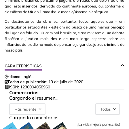
criminais brasileiros pensam e julgam, aferrados que esto tradio na
qual esto inseridos, derivada do continente europeu, ou, conforme a
classificao de Mirjan Damaska, o modelo/sistema hierárquico.
Os destinatários da obra so, portanto, todos aqueles que - em
particular os estudantes - estejam na busca de uma melhor percepo
do lugar da fala do juiz criminal brasileiro, e assim visem a um debate
filosófico e jurídico mais rico e de mais largo espectro sobre as
influncias da tradio no modo de pensar e julgar dos juízes criminais de
nosso país.
...
CARACTERÍSTICAS
Idioma:
Inglés
Fecha de publicación:
19 de julio de 2020
ISBN:
1230004058960
Comentarios
Cargando el resumen…
Más reciente
Todos
Cargando comentarios…