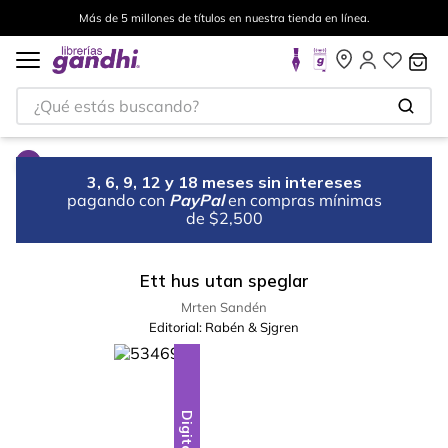
Más de 5 millones de títulos en nuestra tienda en línea.
¿Qué estás buscando?
3, 6, 9, 12 y 18 meses sin intereses
pagando con
PayPal
en compras mínimas
de $2,500
Ett hus utan speglar
Mrten Sandén
Editorial:
Rabén & Sjgren
Digital