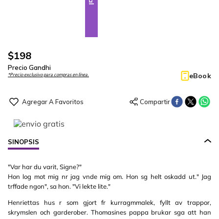
$
198
Precio Gandhi
eBook
*Precio exclusivo para compras en línea.
SINOPSIS
"Var har du varit, Signe?"
Hon log mot mig nr jag vnde mig om. Hon sg helt oskadd ut." Jag
trffade ngon", sa hon. "Vi lekte lite."
Henriettas hus r som gjort fr kurragmmalek, fyllt av trappor,
skrymslen och garderober. Thomasines pappa brukar sga att han