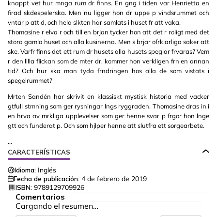
knappt vet hur mnga rum dr finns. En gng i tiden var Henrietta en
firad skdespelerska. Men nu ligger hon dr uppe p vindsrummet och
vntar p att d, och hela slkten har samlats i huset fr att vaka.
Thomasine r elva r och till en brjan tycker hon att det r roligt med det
stora gamla huset och alla kusinerna. Men s brjar ofrklarliga saker att
ske. Varfr finns det ett rum dr husets alla husets speglar frvaras? Vem
r den lilla flickan som de mter dr, kommer hon verkligen frn en annan
tid? Och hur ska man tyda frndringen hos alla de som vistats i
spegelrummet?
Mrten Sandén har skrivit en klassiskt mystisk historia med vacker
gtfull stmning som ger rysningar lngs ryggraden. Thomasine dras in i
en hrva av mrkliga upplevelser som ger henne svar p frgor hon lnge
gtt och funderat p. Och som hjlper henne att slutfra ett sorgearbete.
...
CARACTERÍSTICAS
Idioma:
Inglés
Fecha de publicación:
4 de febrero de 2019
ISBN:
9789129709926
Comentarios
Cargando el resumen…