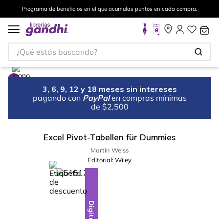
Programa de beneficios en el que acumulas puntos en cada compra.
¿Qué estás buscando?
3, 6, 9, 12 y 18 meses sin intereses
pagando con
PayPal
en compras mínimas
de $2,500
Excel Pivot-Tabellen für Dummies
Martin Weiss
Editorial:
Wiley
%
28
-
Digital