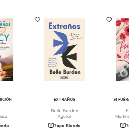
NICIÓN
EXTRAÑOS
SI FUÉ
Belle Burden
E
xico
Aguilar
Martín
anda
Tapa Blanda
T