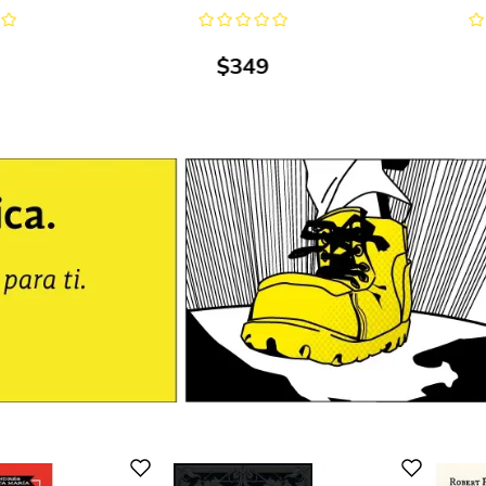
$
349