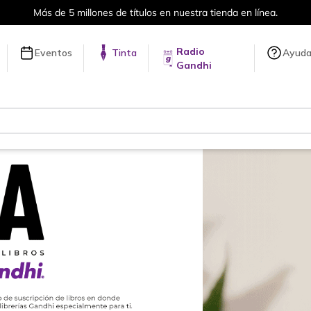
Envíos a todo el mundo, para más información da click
aquí
.
Radio
Eventos
Tinta
Ayud
Gandhi