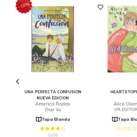
%
10
-
UNA PERFECTA CONFUSION
HEARTSTOP
NUEVA EDICION
America Rodas
Alice Os
Deja Vu
VR EDITO
Tapa Blanda
Tapa Bl
$
399