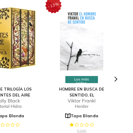
%
13
-
Los más
leídos
E TRILOGÍA LOS
HOMBRE EN BUSCA DE
NTES DEL AIRE
SENTIDO, EL
lly Black
Viktor Frankl
torial Hidra
Herder
apa Blanda
Tapa Blanda
$
285