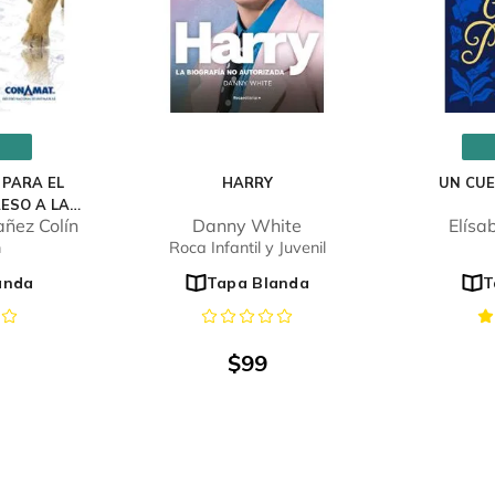
 PARA EL
HARRY
UN CU
ESO A LA
ñez Colín
Danny White
Elísa
DAD
n
Roca Infantil y Juvenil
anda
Tapa Blanda
T
$
99