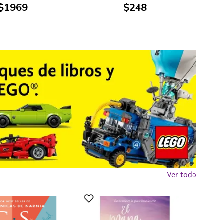
$
1969
$
248
Ver todo