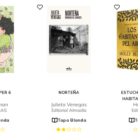
PER 6
NORTEÑA
ESTUCH
HABITA
eman
Julieta Venegas
Ho
RAS
Editorial Almadía
Edi
anda
Tapa Blanda
T