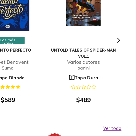
Los más
leídos
ENTO PERFECTO
UNTOLD TALES OF SPIDER-MAN
VOL.1
bet Benavent
Varios autores
Suma
panini
apa Blanda
Tapa Dura
$
589
$
489
Ver todo