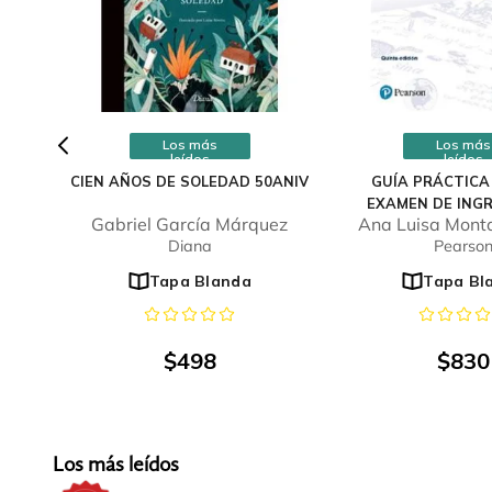
Los más
Los más
leídos
leídos
CIEN AÑOS DE SOLEDAD 50ANIV
GUÍA PRÁCTICA
EXAMEN DE INGR
Gabriel García Márquez
Ana Luisa Monta
UNIVERSI
Diana
Pearso
Tapa Blanda
Tapa Bl
$
498
$
830
Los más leídos