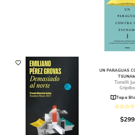
UN PARAGUAS C
TSUNAM
Tonelli J
Grijalbo
Tapa Bl
$
299