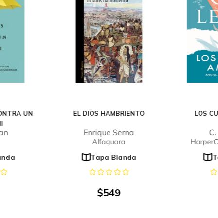
ONTRA UN
EL DIOS HAMBRIENTO
LOS C
I
uan
Enrique Serna
C.
Alfaguara
HarperCo
anda
Tapa Blanda
T
$
549