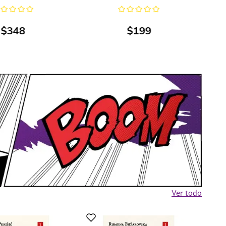
$
348
$
199
Ver todo