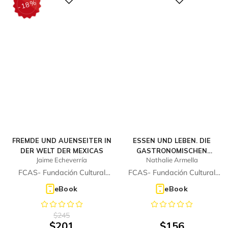
%
Digital
Digital
18
-
FREMDE UND AUENSEITER IN
ESSEN UND LEBEN. DIE
DER WELT DER MEXICAS
GASTRONOMISCHEN
Jaime Echeverría
Nathalie Armella
WURZELN MEXIKOS
FCAS- Fundación Cultural
FCAS- Fundación Cultural
Armella Spitalier
Armella Spitalier
eBook
eBook
$
245
$
201
$
156