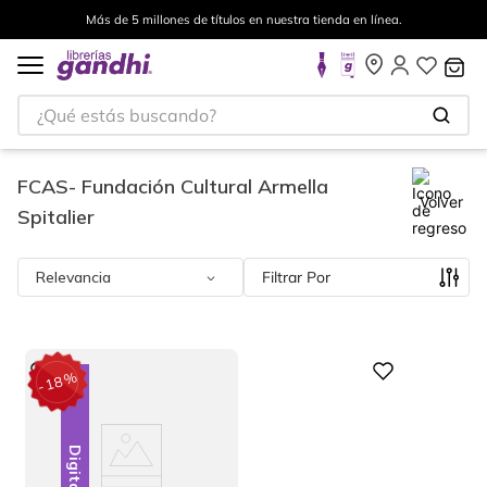
Más de 5 millones de títulos en nuestra tienda en línea.
¿Qué estás buscando?
FCAS- Fundación Cultural Armella
Volver
Spitalier
Relevancia
Filtrar
%
Digital
18
-
Digital