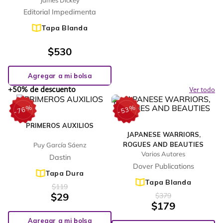
Editorial Impedimenta
Tapa Blanda
$
530
Agregar a mi bolsa
+50% de descuento
Ver todo
%
%
76
53
-
-
PRIMEROS AUXILIOS
JAPANESE WARRIORS,
ROGUES AND BEAUTIES
Puy García Sáenz
Varios Autores
Dastin
Dover Publications
Tapa Dura
Tapa Blanda
$
119
$
29
$
379
$
179
Agregar a mi bolsa