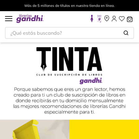
Envíos a todo el mundo, para más información da click
aquí
.
¿Qué estás buscando?