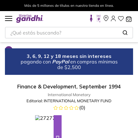
Más de 5 millones de títulos en nuestra tienda en línea.
¿Qué estás buscando?
3, 6, 9, 12 y 18 meses sin intereses
pagando con
PayPal
en compras mínimas
de $2,500
Finance & Development, September 1994
International Monetary
Editorial:
INTERNATIONAL MONETARY FUND
(
0
)