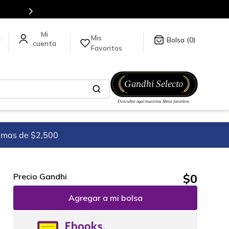
Mis
a
0
Favoritos
imas de $2,500
$
0
Precio Gandhi
Agregar a mi bolsa