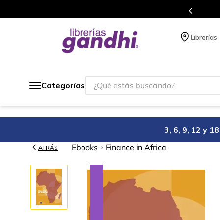
s en el que acumulas puntos en cada compra.
Librerías
¿Qué estás buscando?
Categorías
3, 6, 9, 12 y 
Ebooks
Finance in Africa
ATRÁS