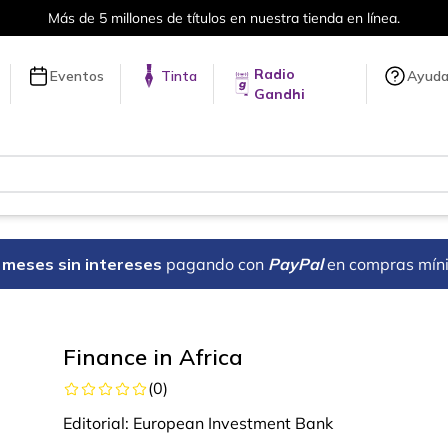
Más de 5 millones de títulos en nuestra tienda en línea.
Radio
Eventos
Tinta
Ayud
Gandhi
18 meses sin intereses
pagando con
PayPal
en compras mín
Finance in Africa
(
0
)
Editorial:
European Investment Bank