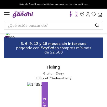
Más de 5 millones de títulos en nuestra tienda en línea.
¿Qué estás buscando?
3, 6, 9, 12 y 18 meses sin intereses
pagando con
PayPal
en compras mínimas
de $2,500
Flailing
Graham Derry
Editorial:
?Graham Derry
Digital