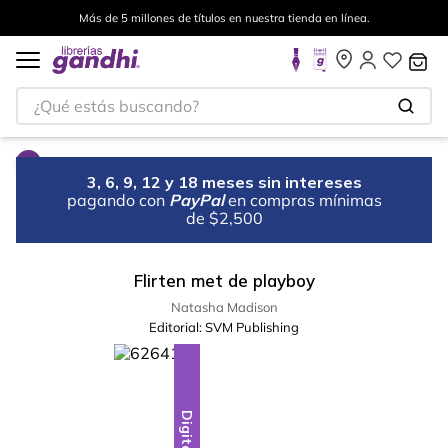
Más de 5 millones de títulos en nuestra tienda en línea.
¿Qué estás buscando?
3, 6, 9, 12 y 18 meses sin intereses
pagando con
PayPal
en compras mínimas
de $2,500
Flirten met de playboy
Natasha Madison
Editorial:
SVM Publishing
Digital