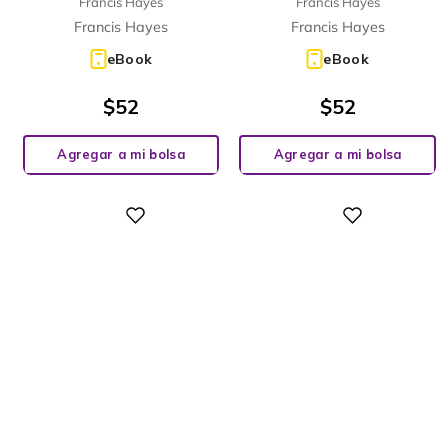
Francis Hayes
Francis Hayes
BIGHORN
Francis Hayes
Francis Hayes
eBook
eBook
$
52
$
52
Agregar a mi bolsa
Agregar a mi bolsa
Digital
Digital