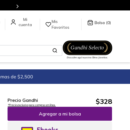
Mis
a
0
Favoritos
imas de $2,500
$
328
Precio Gandhi
*Precio exclusivo para compras en línea.
Agregar a mi bolsa