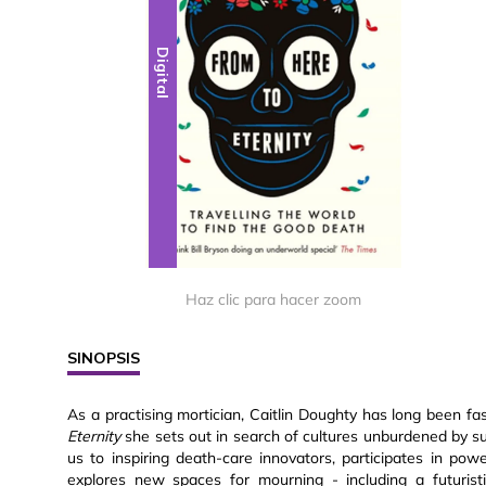
Digital
Haz clic para hacer zoom
SINOPSIS
As a practising mortician, Caitlin Doughty has long been fa
Eternity
she sets out in search of cultures unburdened by s
us to inspiring death-care innovators, participates in po
explores new spaces for mourning - including a futurist