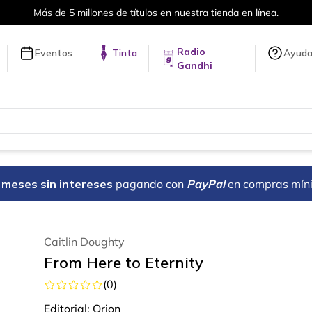
Más de 5 millones de títulos en nuestra tienda en línea.
Radio
Eventos
Tinta
Ayud
Gandhi
18 meses sin intereses
pagando con
PayPal
en compras mín
Caitlin Doughty
From Here to Eternity
(
0
)
Editorial:
Orion