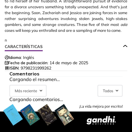
to rid herself of her husband. A straightforward pursuit of evidence
for a divorce uncovers something totally unexpected. And that's just
the beginning. Soon, Zachariah and Jessica are joining forces in some
rather surprising adventures involving stolen jewels, high-stakes
gamblers, and some strange creatures. These five of their most
odd
cases will keep you enthralled and are a sampling of more to come.
n
CARACTERÍSTICAS
Idioma:
Inglés
Fecha de publicación:
14 de mayo de 2025
ISBN:
9798231999262
Comentarios
Cargando el resumen…
Más reciente
Todos
Cargando comentarios…