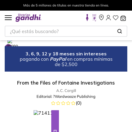
Más de 5 millones de títulos en nuestra tienda en línea.
¿Qué estás buscando?
3, 6, 9, 12 y 18 meses sin intereses
pagando con
PayPal
en compras mínimas
de $2,500
From the Files of Fontaine Investigations
A.C. Cargill
Editorial:
?Wordwooze Publishing
(
0
)