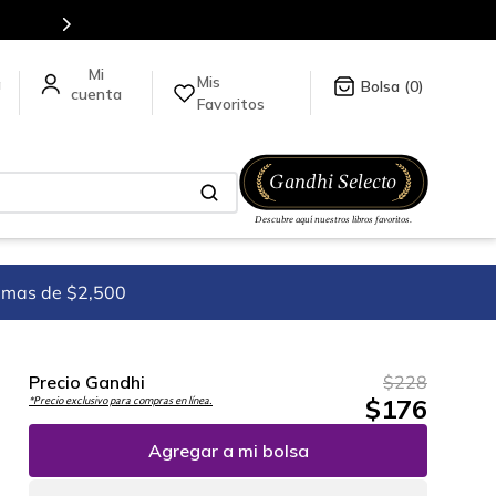
5 millones de títulos en nuestra tienda en línea.
Mis
a
0
Favoritos
imas de $2,500
Precio Gandhi
$
228
$
176
*Precio exclusivo para compras en línea.
Agregar a mi bolsa