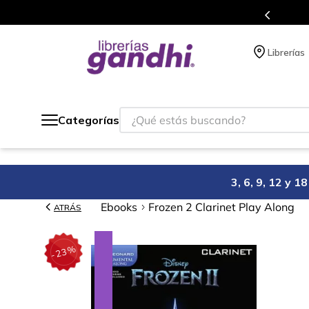
Programa de beneficios en el que ac
Librerías
¿Qué estás buscando?
Categorías
3, 6, 9, 12 y 
Ebooks
Frozen 2 Clarinet Play Along
ATRÁS
%
23
-