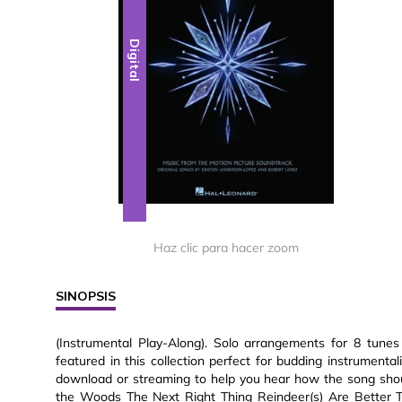
Digital
Haz clic para hacer zoom
SINOPSIS
(Instrumental Play-Along). Solo arrangements for 8 tune
featured in this collection perfect for budding instrumental
download or streaming to help you hear how the song shou
the Woods The Next Right Thing Reindeer(s) Are Better 