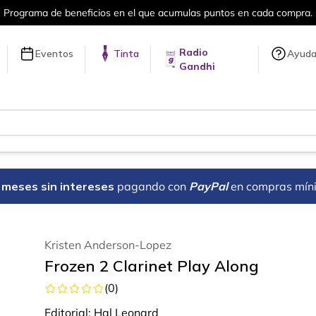
umulas puntos en cada compra.
Más de 
Radio
Eventos
Tinta
Ayud
Gandhi
18 meses sin intereses
pagando con
PayPal
en compras mín
Kristen Anderson-Lopez
Frozen 2 Clarinet Play Along
(
0
)
Editorial:
Hal Leonard