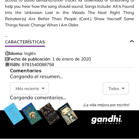
access to audio demonstration tracks for download or streaming to
help you hear how the song should sound. Songs include: All Is Found
Into the Unknown Lost in the Woods The Next Right Thing
Reindeer(s) Are Better Than People (Cont.) Show Yourself Some
Things Never Change When I Am Older.
...
CARACTERÍSTICAS
Idioma:
Inglés
Fecha de publicación:
1 de enero de 2020
ISBN:
9781540088758
Comentarios
Cargando el resumen…
Más reciente
Todos
Cargando comentarios…