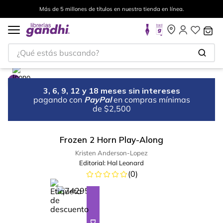
Más de 5 millones de títulos en nuestra tienda en línea.
¿Qué estás buscando?
3, 6, 9, 12 y 18 meses sin intereses
pagando con
PayPal
en compras mínimas
de $2,500
Frozen 2 Horn Play-Along
Kristen Anderson-Lopez
Editorial:
Hal Leonard
(
0
)
%
23
-