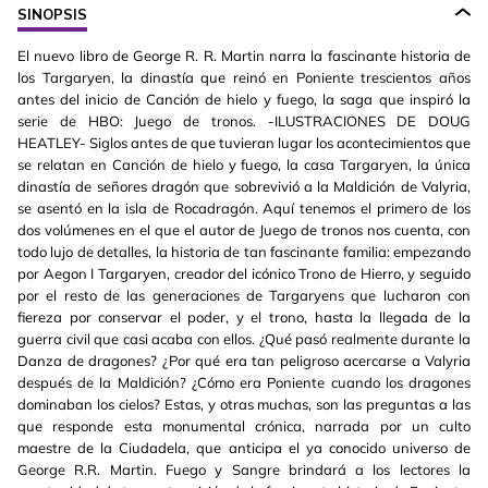
SINOPSIS
El nuevo libro de George R. R. Martin narra la fascinante historia de
los Targaryen, la dinastía que reinó en Poniente trescientos años
antes del inicio de Canción de hielo y fuego, la saga que inspiró la
serie de HBO: Juego de tronos. -ILUSTRACIONES DE DOUG
HEATLEY- Siglos antes de que tuvieran lugar los acontecimientos que
se relatan en Canción de hielo y fuego, la casa Targaryen, la única
dinastía de señores dragón que sobrevivió a la Maldición de Valyria,
se asentó en la isla de Rocadragón. Aquí tenemos el primero de los
dos volúmenes en el que el autor de Juego de tronos nos cuenta, con
todo lujo de detalles, la historia de tan fascinante familia: empezando
por Aegon I Targaryen, creador del icónico Trono de Hierro, y seguido
por el resto de las generaciones de Targaryens que lucharon con
fiereza por conservar el poder, y el trono, hasta la llegada de la
guerra civil que casi acaba con ellos. ¿Qué pasó realmente durante la
Danza de dragones? ¿Por qué era tan peligroso acercarse a Valyria
después de la Maldición? ¿Cómo era Poniente cuando los dragones
dominaban los cielos? Estas, y otras muchas, son las preguntas a las
que responde esta monumental crónica, narrada por un culto
maestre de la Ciudadela, que anticipa el ya conocido universo de
George R.R. Martin. Fuego y Sangre brindará a los lectores la