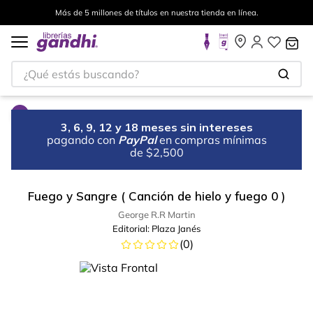
Más de 5 millones de títulos en nuestra tienda en línea.
¿Qué estás buscando?
3, 6, 9, 12 y 18 meses sin intereses
pagando con
PayPal
en compras mínimas
de $2,500
Fuego y Sangre ( Canción de hielo y fuego 0 )
George R.R Martin
Editorial:
Plaza Janés
(
0
)