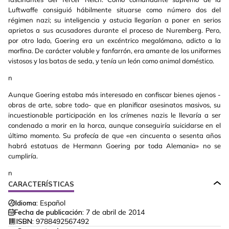
Luftwaffe consiguió hábilmente situarse como número dos del
régimen nazi; su inteligencia y astucia llegarían a poner en serios
aprietos a sus acusadores durante el proceso de Nuremberg. Pero,
por otro lado, Goering era un excéntrico megalómano, adicto a la
morfina. De carácter voluble y fanfarrón, era amante de los uniformes
vistosos y las batas de seda, y tenía un león como animal doméstico.
n
Aunque Goering estaba más interesado en confiscar bienes ajenos -
obras de arte, sobre todo- que en planificar asesinatos masivos, su
incuestionable participación en los crímenes nazis le llevaría a ser
condenado a morir en la horca, aunque conseguiría suicidarse en el
último momento. Su profecía de que «en cincuenta o sesenta años
habrá estatuas de Hermann Goering por toda Alemania» no se
cumpliría.
n
CARACTERÍSTICAS
Idioma:
Español
Fecha de publicación:
7 de abril de 2014
ISBN:
9788492567492