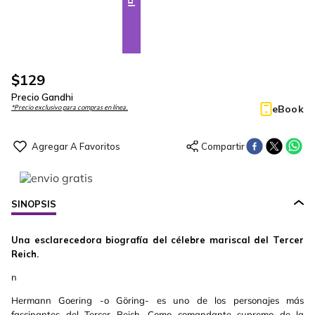
$
129
Precio Gandhi
eBook
*Precio exclusivo para compras en línea.
SINOPSIS
Una esclarecedora biografía del célebre mariscal del Tercer
Reich.
n
Hermann Goering -o Göring- es uno de los personajes más
fascinantes del Tercer Reich. Como comandante supremo de la