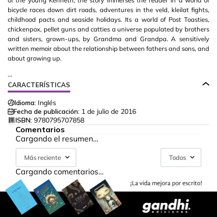
of the young Kenneth, the story immerses the reader in a world of
bicycle races down dirt roads, adventures in the veld, kleilat fights,
childhood pacts and seaside holidays. Its a world of Post Toasties,
chickenpox, pellet guns and catties a universe populated by brothers
and sisters, grown-ups, by Grandma and Grandpa. A sensitively
written memoir about the relationship between fathers and sons, and
about growing up.
...
CARACTERÍSTICAS
Idioma:
Inglés
Fecha de publicación:
1 de julio de 2016
ISBN:
9780795707858
Comentarios
Cargando el resumen…
Más reciente
Todos
Cargando comentarios…