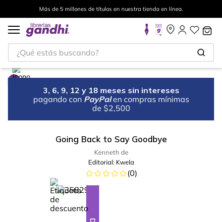
Más de 5 millones de títulos en nuestra tienda en línea.
¿Qué estás buscando?
3, 6, 9, 12 y 18 meses sin intereses
pagando con
PayPal
en compras mínimas
de $2,500
Going Back to Say Goodbye
Kenneth de
Editorial:
Kwela
(
0
)
%
5
-