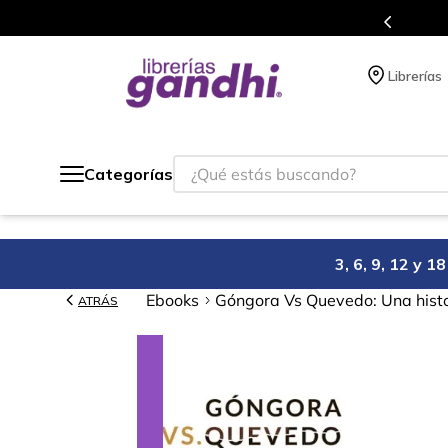
Programa de beneficios en el que acumulas 
Librerías
¿Qué estás buscando?
Categorías
3, 6, 9, 12 y 
Ebooks
Góngora Vs Quevedo: Una histo
ATRÁS