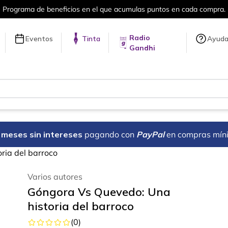
puntos en cada compra.
Más de 5 millon
Radio
Eventos
Tinta
Ayud
Gandhi
18 meses sin intereses
pagando con
PayPal
en compras mín
ria del barroco
Varios autores
Góngora Vs Quevedo: Una
historia del barroco
(
0
)