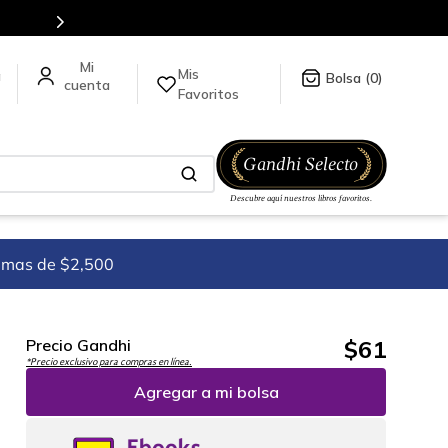
es de títulos en nuestra tienda en línea.
Mis
a
0
Favoritos
imas de $2,500
$
61
Precio Gandhi
*Precio exclusivo para compras en línea.
Agregar a mi bolsa