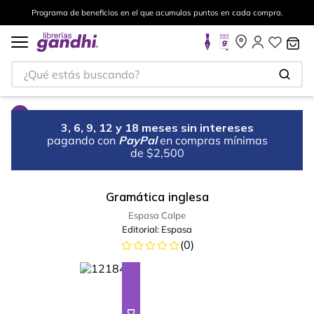
Programa de beneficios en el que acumulas puntos en cada compra.
¿Qué estás buscando?
3, 6, 9, 12 y 18 meses sin intereses
pagando con
PayPal
en compras mínimas
de $2,500
Gramática inglesa
Espasa Calpe
Editorial:
Espasa
(
0
)