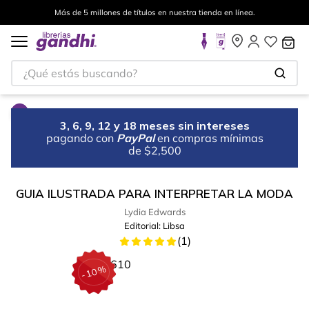
Más de 5 millones de títulos en nuestra tienda en línea.
¿Qué estás buscando?
3, 6, 9, 12 y 18 meses sin intereses
pagando con
PayPal
en compras mínimas
de $2,500
GUIA ILUSTRADA PARA INTERPRETAR LA MODA
Lydia Edwards
Editorial:
Libsa
(
1
)
%
10
-