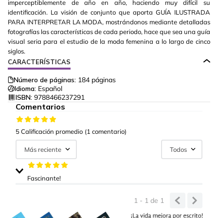
imperceptiblemente de año en año, haciendo muy difícil su
identificación. La visión de conjunto que aporta GUÍA ILUSTRADA
PARA INTERPRETAR LA MODA, mostrándonos mediante detalladas
fotografías las características de cada periodo, hace que sea una guía
visual seria para el estudio de la moda femenina a lo largo de cinco
siglos.
CARACTERÍSTICAS
Número de páginas:
184
páginas
Idioma:
Español
ISBN:
9788466237291
Comentarios
5 Calificación promedio
(1 comentario)
Más reciente
Todos
Fascinante!
Enviado
2 años atrás
por
Isa Loayza
1 - 1
de
1
Me gustó mucho el contenido, pensé que me iba a