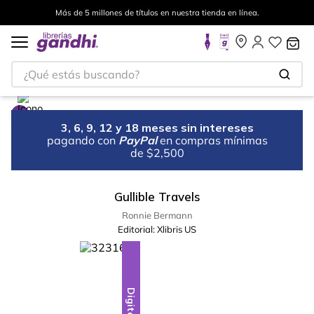
Más de 5 millones de títulos en nuestra tienda en línea.
¿Qué estás buscando?
3, 6, 9, 12 y 18 meses sin intereses
pagando con
PayPal
en compras mínimas
de $2,500
Gullible Travels
Ronnie Bermann
Editorial:
Xlibris US
Digital