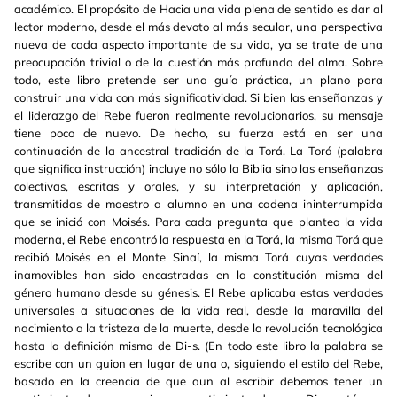
académico. El propósito de Hacia una vida plena de sentido es dar al
lector moderno, desde el más devoto al más secular, una perspectiva
nueva de cada aspecto importante de su vida, ya se trate de una
preocupación trivial o de la cuestión más profunda del alma. Sobre
todo, este libro pretende ser una guía práctica, un plano para
construir una vida con más significatividad. Si bien las enseñanzas y
el liderazgo del Rebe fueron realmente revolucionarios, su mensaje
tiene poco de nuevo. De hecho, su fuerza está en ser una
continuación de la ancestral tradición de la Torá. La Torá (palabra
que significa instrucción) incluye no sólo la Biblia sino las enseñanzas
colectivas, escritas y orales, y su interpretación y aplicación,
transmitidas de maestro a alumno en una cadena ininterrumpida
que se inició con Moisés. Para cada pregunta que plantea la vida
moderna, el Rebe encontró la respuesta en la Torá, la misma Torá que
recibió Moisés en el Monte Sinaí, la misma Torá cuyas verdades
inamovibles han sido encastradas en la constitución misma del
género humano desde su génesis. El Rebe aplicaba estas verdades
universales a situaciones de la vida real, desde la maravilla del
nacimiento a la tristeza de la muerte, desde la revolución tecnológica
hasta la definición misma de Di-s. (En todo este libro la palabra se
escribe con un guion en lugar de una o, siguiendo el estilo del Rebe,
basado en la creencia de que aun al escribir debemos tener un