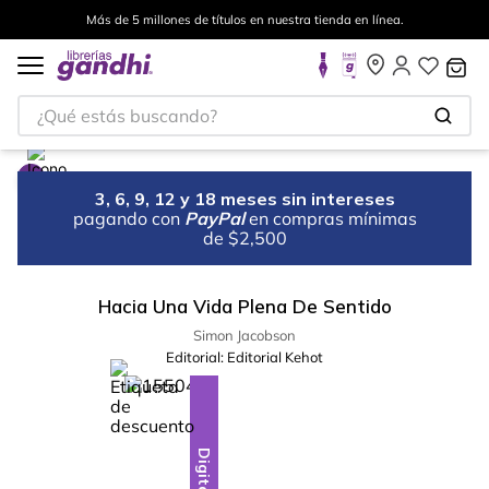
Más de 5 millones de títulos en nuestra tienda en línea.
¿Qué estás buscando?
3, 6, 9, 12 y 18 meses sin intereses
pagando con
PayPal
en compras mínimas
de $2,500
Hacia Una Vida Plena De Sentido
Simon Jacobson
Editorial:
Editorial Kehot
%
5
-
Digital