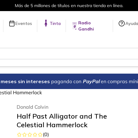
Más de 5 millones de títulos en nuestra tienda en línea.
Radio
Eventos
Tinta
Ayud
Gandhi
18 meses sin intereses
pagando con
PayPal
en compras mín
lestial Hammerlock
Donald Colvin
Half Past Alligator and The
Celestial Hammerlock
(
0
)