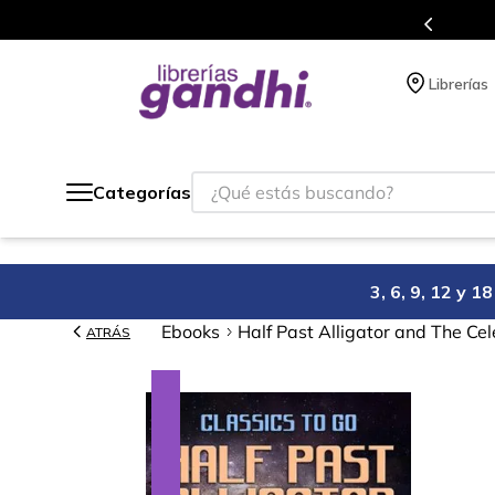
s en el que acumulas puntos en cada compra.
Librerías
¿Qué estás buscando?
Categorías
3, 6, 9, 12 y 
Ebooks
Half Past Alligator and The Ce
ATRÁS