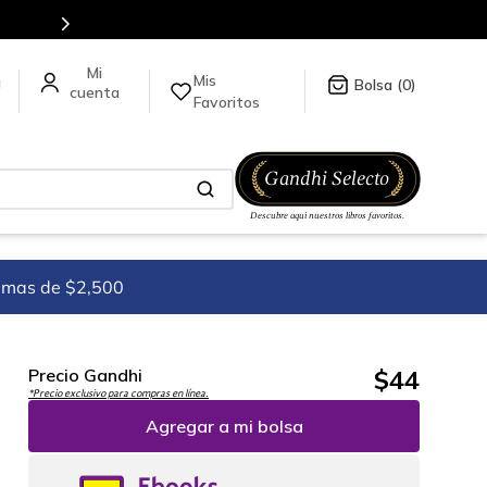
Mis
a
0
Favoritos
imas de $2,500
$
44
Precio Gandhi
*Precio exclusivo para compras en línea.
Agregar a mi bolsa