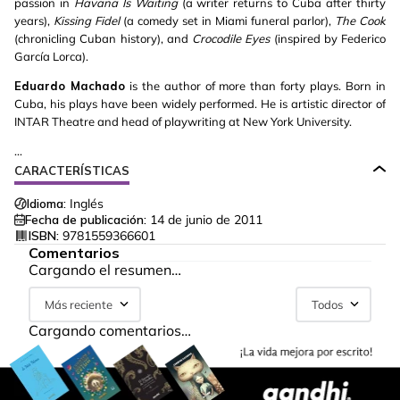
passion in
Havana Is Waiting
(a writer returns to Cuba after thirty
years),
Kissing Fidel
(a comedy set in Miami funeral parlor),
The Cook
(chronicling Cuban history), and
Crocodile Eyes
(inspired by Federico
García Lorca).
Eduardo Machado
is the author of more than forty plays. Born in
Cuba, his plays have been widely performed. He is artistic director of
INTAR Theatre and head of playwriting at New York University.
...
CARACTERÍSTICAS
Idioma:
Inglés
Fecha de publicación:
14 de junio de 2011
ISBN:
9781559366601
Comentarios
Cargando el resumen…
Más reciente
Todos
Cargando comentarios…