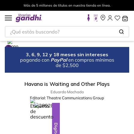
Más de 5 millones de títulos en nuestra tienda en línea.
¿Qué estás buscando?
3, 6, 9, 12 y 18 meses sin intereses
pagando con
PayPal
en compras mínimas
de $2,500
Havana is Waiting and Other Plays
Eduardo Machado
Editorial:
Theatre Communications Group
%
28
-
Digital