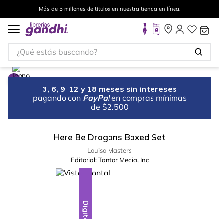
Más de 5 millones de títulos en nuestra tienda en línea.
¿Qué estás buscando?
3, 6, 9, 12 y 18 meses sin intereses
pagando con
PayPal
en compras mínimas
de $2,500
Here Be Dragons Boxed Set
Louisa Masters
Editorial:
Tantor Media, Inc
Digital