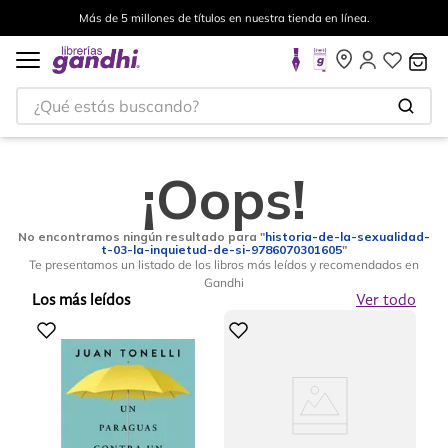
Más de 5 millones de títulos en nuestra tienda en línea.
¿Qué estás buscando?
¡Oops!
No encontramos ningún resultado para "
historia-de-la-sexualidad-
t-03-la-inquietud-de-si-9786070301605
"
Te presentamos un listado de los libros más leídos y recomendados en
Gandhi
Los más leídos
Ver todo