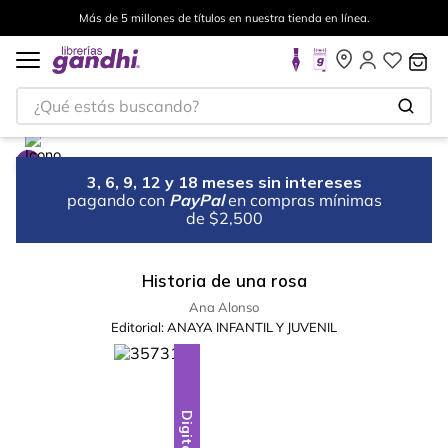
Más de 5 millones de títulos en nuestra tienda en línea.
¿Qué estás buscando?
3, 6, 9, 12 y 18 meses sin intereses
pagando con
PayPal
en compras mínimas
de $2,500
Historia de una rosa
Ana Alonso
Editorial:
ANAYA INFANTIL Y JUVENIL
Digital