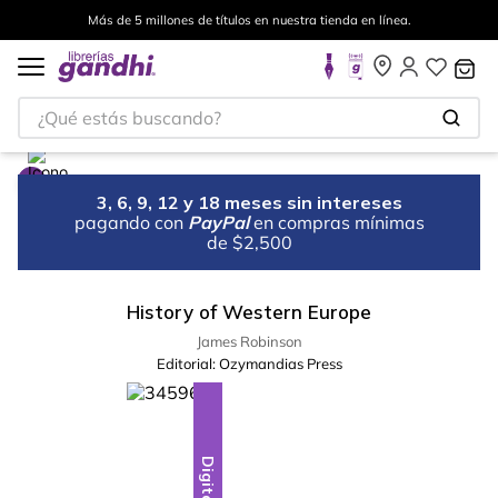
Más de 5 millones de títulos en nuestra tienda en línea.
¿Qué estás buscando?
3, 6, 9, 12 y 18 meses sin intereses
pagando con
PayPal
en compras mínimas
de $2,500
History of Western Europe
James Robinson
Editorial:
Ozymandias Press
Digital