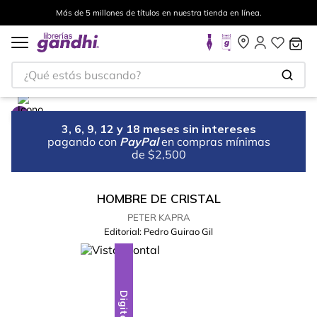
Más de 5 millones de títulos en nuestra tienda en línea.
¿Qué estás buscando?
3, 6, 9, 12 y 18 meses sin intereses
pagando con
PayPal
en compras mínimas
de $2,500
HOMBRE DE CRISTAL
PETER KAPRA
Editorial:
Pedro Guirao Gil
Digital