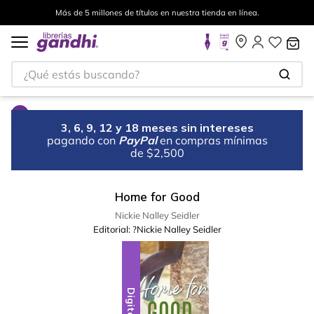
Más de 5 millones de títulos en nuestra tienda en línea.
¿Qué estás buscando?
3, 6, 9, 12 y 18 meses sin intereses
pagando con
PayPal
en compras mínimas
de $2,500
Home for Good
Nickie Nalley Seidler
Editorial:
?Nickie Nalley Seidler
Digital