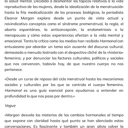
la salud mental. Decidida a desmontar los tópicos relativos a la vida
reproductiva de las mujeres, desde la idealización de la menstruación
hasta la fría medicalización de los procesos biológicos, la periodista
Eleanor Morgan explora desde un punto de vista actual y
reivindicativo conceptos como el síndrome premenstrual, la regla, el
aborto espontáneo, la anticoncepción, la endometriosis o la
menopausia y cómo estas experiencias afectan a la vida mental y
emocional. Tanto la crítica como los medios han recibido
Hormonal
con
entusiasmo por abordar un tema aún ausente del discurso cultural,
demasiado a menudo lastrado con el despectivo cliché de la «histeria»
femenina, y por denunciar los factores culturales, políticos y sociales
que nos convencen, todavía hoy, de que nuestro cuerpo no nos
pertenece.
«Desde un curso de repaso del ciclo menstrual hasta los mecanismos
sociales y culturales por los que se controla el cuerpo femenino,
Hormonal
es una guía esencial para ayudarnos a entender en
profundidad lo que nos pasa por dentro.»
Vogue
«Morgan desvela los misterios de los cambios hormonales al tiempo
que expone con claridad hasta qué punto se han silenciado estas
conversaciones. Es fascinante y también un gran alivio volver la