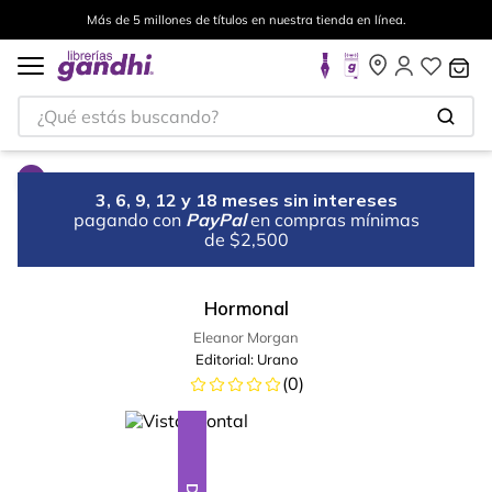
Más de 5 millones de títulos en nuestra tienda en línea.
¿Qué estás buscando?
3, 6, 9, 12 y 18 meses sin intereses
pagando con
PayPal
en compras mínimas
de $2,500
Hormonal
Eleanor Morgan
Editorial:
Urano
(
0
)