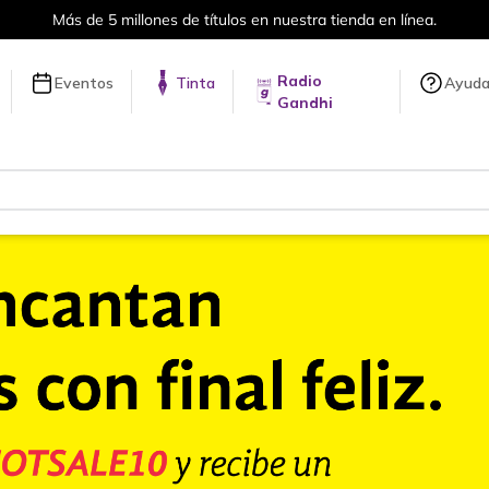
Envíos a todo el mundo, para más información da click
aquí
.
Radio
Eventos
Tinta
Ayud
Gandhi